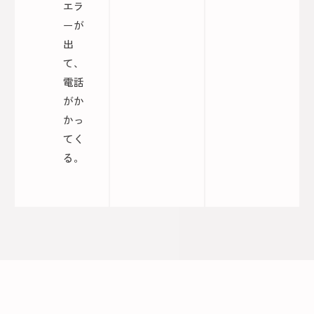
エラ
ーが
出
て、
電話
がか
かっ
てく
る。