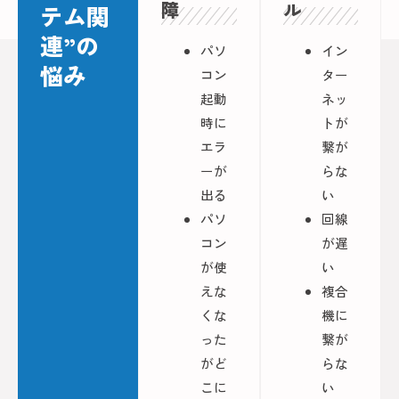
障
ル
テム関
連”の
パソ
イン
悩み
コン
ター
起動
ネッ
時に
トが
エラ
繋が
ーが
らな
出る
い
パソ
回線
コン
が遅
が使
い
えな
複合
くな
機に
った
繋が
がど
らな
こに
い