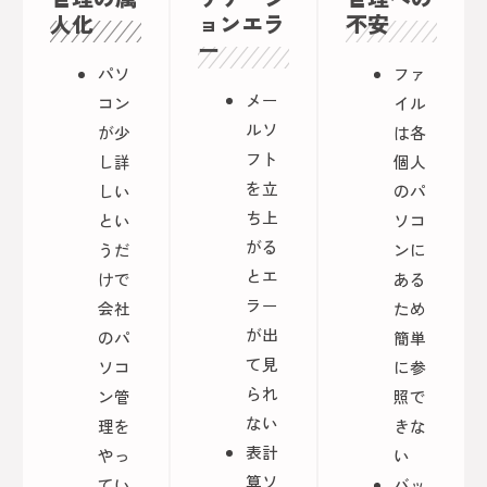
人化
ョンエラ
不安
ー
パソ
ファ
メー
コン
イル
ルソ
が少
は各
フト
し詳
個人
を立
しい
のパ
ち上
とい
ソコ
がる
うだ
ンに
とエ
けで
ある
ラー
会社
ため
が出
のパ
簡単
て見
ソコ
に参
られ
ン管
照で
ない
理を
きな
表計
やっ
い
算ソ
てい
バッ