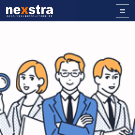
内
MAI
容
MEN
を
ス
キ
ッ
プ