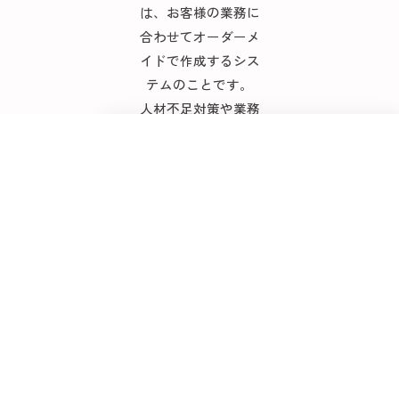
は、お客様の業務に
合わせてオーダーメ
イドで作成するシス
テムのことです。
人材不足対策や業務
効率化を実施するの
において、既存ソフ
トやサービスのみで
運用していても、直
接的な業務短縮に繋
がらない場合も多い
と思います。
その点オーダーメイ
ドであれば、確実に
効果を得られます。
ただ、オーダーメイ