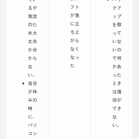
フト
るが
クア
が急
我流
ップ
に立
のた
を取
ち上
め大
って
がら
丈夫
いな
なく
か分
いの
なっ
から
で何
た
な
かあ
い。
った
自分
とき
が休
は復
みの
旧が
時
でき
に、
な
パソ
い。
コン